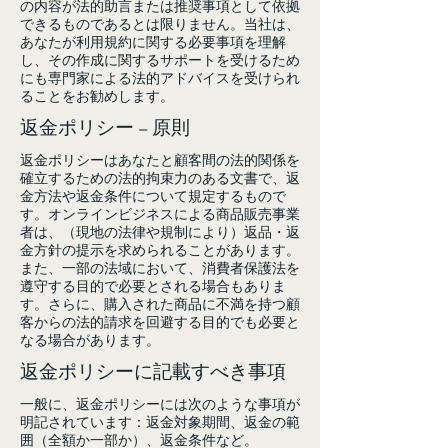
の内容が法的助言または推奨事項として依拠
できるものであるとは限りません。当社は、
あなたが利用規約に関する必要事項を理解
し、その作成に関するサポートを受けるため
にも専門家による法的アドバイスを受けられ
ることをお勧めします。
返金ポリシー – 原則
返金ポリシーはあなたと顧客間の法的関係を
確立するための法的拘束力のある文書で、返
金方法や返金条件について規定するもので
す。オンラインビジネスによる商品販売事業
者は、（現地の法律や規制により）返品・返
金方針の提示を求められることがあります。
また、一部の法域において、消費者保護法を
遵守する目的で必要とされる場合もありま
す。さらに、購入された商品に不満を持つ顧
客からの法的請求を回避する目的でも必要と
なる場合があります。
返金ポリシーに記載すべき事項
一般に、返金ポリシーには次のような事項が
明記されています：返金対象期間、返金の範
囲（全額か一部か）、返金条件など。