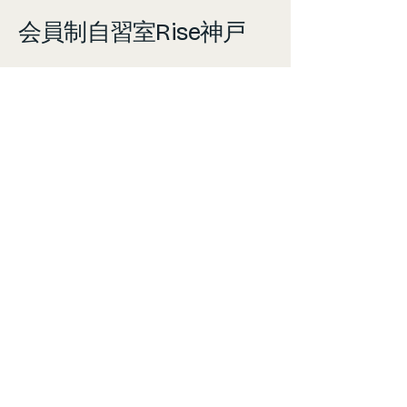
会員制自習室Rise神戸
神戸市中央区相生町5-10-18シティ
ビル神戸２階
TEL:
090-9888-7134
info@kaiinjishitsurise.com
© 2035 by 会員制自習室Rise神戸. Powered
and secured by
Wix